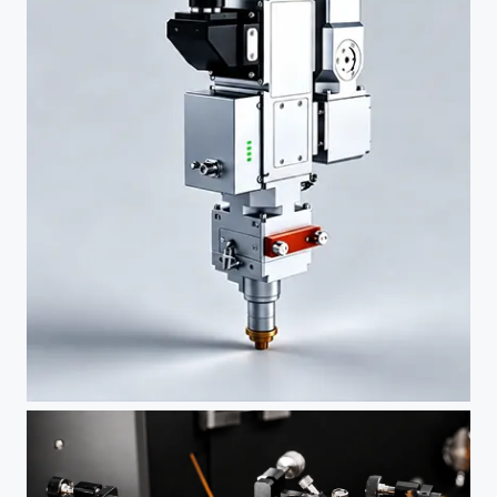
激光头
单摆/双摆